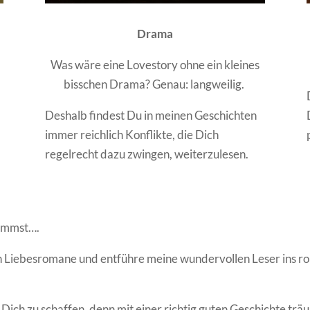
Drama
Was wäre eine Lovestory ohne ein kleines
bisschen Drama? Genau: langweilig.
Deshalb findest Du in meinen Geschichten
immer reichlich Konflikte, die Dich
regelrecht dazu zwingen, weiterzulesen.
kommst….
ich Liebesromane und entführe meine wundervollen Leser ins r
ür Dich zu schaffen, denn mit einer richtig guten Geschichte tr