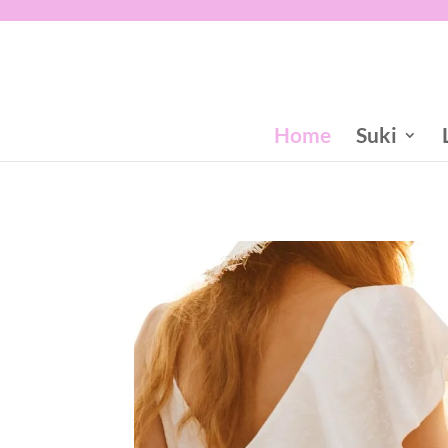
Home
Suki