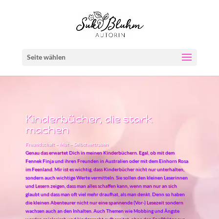
Seite wählen
Kinderbücher, die stark
machen
Freundschaft – Mut – Selbstvertrauen
Genau das erwartet Dich in meinen Kinderbüchern. Egal, ob mit dem
Fennek Finja und ihren Freunden in Australien oder mit dem Einhorn Rosa
im Feenland. Mir ist es wichtig, dass Kinderbücher nicht nur unterhalten,
sondern auch wichtige Werte vermitteln. Sie sollen den kleinen Leserinnen
und Lesern zeigen, dass man alles schaffen kann, wenn man nur an sich
glaubt und dass man oft viel mehr draufhat, als man denkt. Denn so haben
die kleinen Abenteurer nicht nur eine spannende (Vor-) Lesezeit sondern
wachsen auch an den Inhalten. Auch Themen wie Mobbing und Ängste