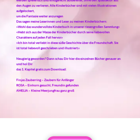
werden spielerisch und kindgerecht aufbereitet, ohne den Spaßfaktor aus
den Augen zu verlieren. Alle Kinderbücher sind mit vielen Illustrationen
aufgelockert,
um die Fantasie weiter anzuregen
Das sagen meine Leserinnen und Leser zu meinen Kinderbüchern:
»Wohl das wundervollste Kinderbuch in unserer riesengroßen Sammlung«
«Hebt sich aus der Masse der Kinderbücher durch seine liebevollen
Charaktere auf jeden Fall hervor.»
»Ich bin total verliebt in diese süße Geschichte über die Freundschaft. Sie
ist total liebevoll geschrieben und illustriert.«
Neugierig geworden? Dann schau Dir hier die einzelnen Bücher genauer an
und hol Dir
das 1. Kapitel gratis zum Download:
Finjas Zauberring – Zaubern für Anfänger
ROSA – Einhorn gesucht, Freundin gefunden
AMELIA – Kleine Meerjungfrau ganz groß