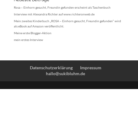
Rosa – Einhorn gesucht, Freundin gefunden erscheint als Taschenbuch
Interview mit Alexandra Richter auf www.richteronweb.de
Mein zweites Kinderbuch „ROSA – Einhorn gesucht, Freundin gefunden“ wird
als eBook auf Amazon veröffentlicht.
Meine erste Blogger-Aktion
mein erstes Interview
Datenschutzerklärung
Impressum
hallo@sukibluhm.de